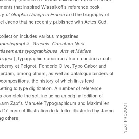
ments that inspired Wlassikoff’s reference book
ory of Graphic Design in France
and the biography of
el Jacno that he recently published with Actes Sud.
collection includes various magazines
rauchsgraphik
,
Graphis
,
Caractère Noël
,
rtissements typographiques
,
Arts et Métiers
hiques
), typographic specimens from foundries such
eberny et Peignot, Fonderie Olive, Typo Gabor and
erdam, among others, as well as catalogue binders of
compositions, the history of which links lead
etting to type digitization. A number of reference
 complete the set, including an original edition of
ann Zapf’s Manuele Typographicum and Maximilien
NEXT PRODUCT
 Défense et Illustration de la lettre illustrated by Jacno
g others.