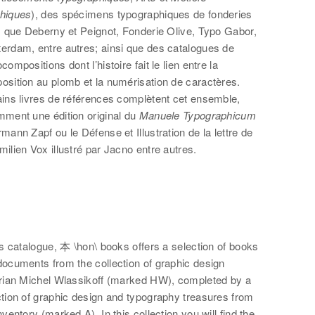
hiques
), des spécimens typographiques de fonderies
s que Deberny et Peignot, Fonderie Olive, Typo Gabor,
erdam, entre autres; ainsi que des catalogues de
compositions dont l’histoire fait le lien entre la
osition au plomb et la numérisation de caractères.
ains livres de références complètent cet ensemble,
mment une édition original du
Manuele Typographicum
mann Zapf ou le Défense et Illustration de la lettre de
ilien Vox illustré par Jacno entre autres.
is catalogue, 本 \hon\ books offers a selection of books
documents from the collection of graphic design
orian Michel Wlassikoff (marked HW), completed by a
ction of graphic design and typography treasures from
nventory (marked A). In this collection you will find the