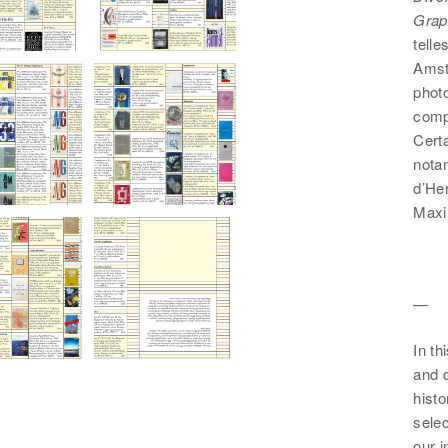
Grap
telle
Amst
photo
comp
Cert
nota
d’Her
Maxim
—
In th
and 
hist
sele
our i