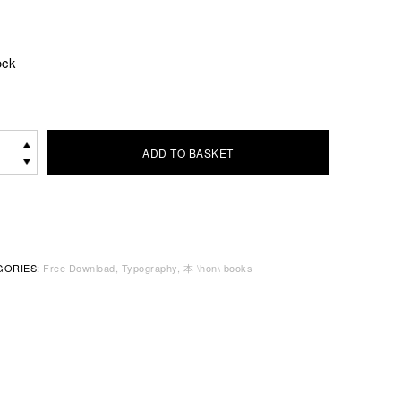
ock
ADD TO BASKET
s
ow
logue
ity
GORIES:
Free Download
Typography
本 \hon\ books