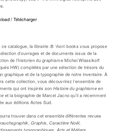
es.
load / Télécharger
ce catalogue, la librairie 本 \hon\ books vous propose
sélection d’ouvrages et de documents issus de la
ction de l’historien du graphisme Michel Wlassikoff
qués HW) complétés par une sélection de trésors du
n graphique et de la typographie de notre inventaire. À
rs cette collection, vous découvrirez l’ensemble de
ments qui ont inspirés son
Histoire du graphisme en
ce
et la biographie de Marcel Jacno qu’il a récemment
ée aux éditions Actes Sud.
ourra trouver dans cet ensemble différentes revues
rauchsgraphik
,
Graphis
,
Caractère Noël
,
rtissements typographiques
,
Arts et Métiers