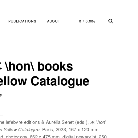
PUBLICATIONS
ABOUT
0
0,00
€
 \hon\ books
ellow Catalogue
€
 —
ne lefebvre editions & Aurélia Senet (eds.),
本 \hon\
s Yellow Catalogue
, Paris, 2023, 167 x 120 mm
ed, photocopy, 662 x 475 mm, digital newsprint, 250