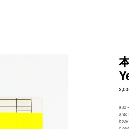
本
Y
2,00
#80
antoi
book
clos