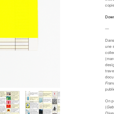
copi
Down
—
Dans 
une 
colle
(mar
desig
trave
docu
Fran
publi
On p
(
Geb
Dive