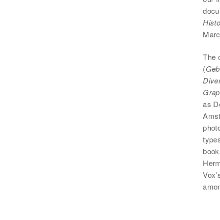
docu
Hist
Marc
The 
(
Geb
Dive
Grap
as D
Amst
photo
types
books
Herm
Vox’s
amon