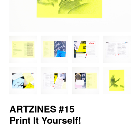
v
r
e
e
d
i
t
i
o
n
s
ARTZINES #15
Print It Yourself!