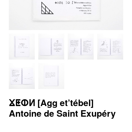
v
r
e
e
d
i
t
i
o
n
s
ⴴⵟⵀⵍ [Agg et’tébel]
Antoine de Saint Exupéry