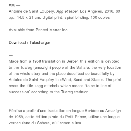
#08 —
Antoine de Saint Exupéry,
Agg et’tébel
, Los Angeles, 2016, 60
pp., 14,5 x 21 cm, digital print, spiral binding, 100 copies
Available from Printed Matter Inc.
Download / Télécharger
—
Made from a 1958 translation in Berber, this edition is devoted
to the Tuareg (amazigh) people of the Sahara, the very location
of the whole story and the place described so beautifully by
Antoine de Saint-Exupéry in «Wind, Sand and Stars». The print
bears the title «agg et’tebel» which means ‘to be in line of
succession’ according to the Tuareg tradition.
—
Réalisé à partir d’une traduction en langue Berbère ou Amazigh
de 1958, cette édition pirate du Petit Prince, utilise une langue
vernaculaire du Sahara, où l’action a lieu.