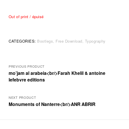
Out of print / épuisé
CATEGORIES:
Bootlegs
Free Download
Typography
Posts
PREVIOUS PRODUCT
mo’jam al arabeia<br/>Farah Khelil & antoine
navigation
lefebvre editions
NEXT PRODUCT
Monuments of Nanterre<br/>ANR ABRIR