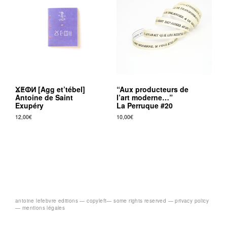
ⴴⵟⵀⵍ [Agg et’tébel]
“Aux producteurs de
Antoine de Saint
l’art moderne…”
Exupéry
La Perruque #20
12,00
€
10,00
€
antoine lefebvre editions —
copyleft
— some rights reserved —
privacy policy
— mentions légales