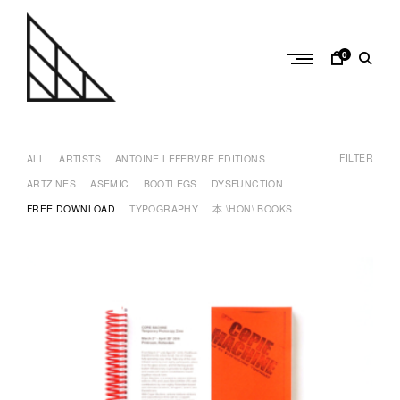
Skip
to
content
0
a
n
FILTER
t
ALL
ARTISTS
ANTOINE LEFEBVRE EDITIONS
o
ARTZINES
ASEMIC
BOOTLEGS
DYSFUNCTION
i
FREE DOWNLOAD
TYPOGRAPHY
本 \HON\ BOOKS
n
e
l
e
f
e
b