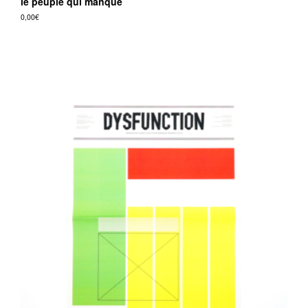
le peuple qui manque
0,00
€