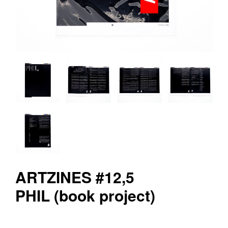
v
r
e
e
d
i
t
i
o
n
s
ARTZINES #12,5
PHIL (book project)