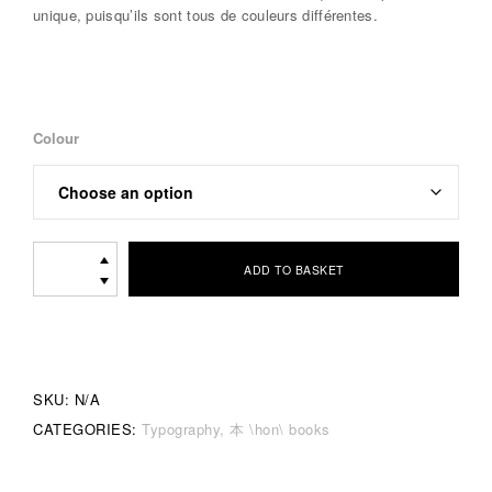
unique, puisqu’ils sont tous de couleurs différentes.
Colour
[本]
ADD TO BASKET
noren
antoine
lefebvre
editions
quantity
SKU:
N/A
CATEGORIES:
Typography
本 \hon\ books