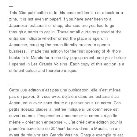
—
This 33rd publication or in this case edition is not a book or a
zine, it is not even in paper! If you have ever been to a
Japanese restaurant or shop, chances are you had to go
through a noren to get in. These small curtains placed at the
entrance indicate whether or not the place is open, in
Japanese, hanging the noren literally means to open a
business. I made this edition for the first opening of 本 \hon\
books in le Marais for a one day pop up event, one year before
I opened in Les Grands Voisins. Each copy of this edition is a
different colour and therefore unique.
—
Cette 33e édition n’est pas une publication, elle n’est même
pas en papier. Si vous avez déjà été dans un restaurant au
Japon, vous avez sans doute du passer sous un noren. Ces
petits rideaux placés à l’entrée indique si un commerce est
ouvert ou non. L’expression « accrocher le noren » signifie
même « créer son entreprise ». J’ai créé cette édition pour la
première ouverture de 本 \hon\ books dans le Marais, un an
avant de réouvrir aux Grands Voisins. Chaque exemplaire est