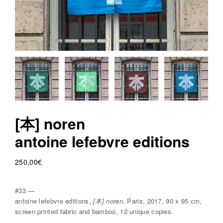
v
r
e
e
d
i
t
i
o
[本] noren
n
antoine lefebvre editions
s
250,00
€
#33 —
antoine lefebvre editions,
[本] noren
, Paris, 2017, 90 x 95 cm,
screen printed fabric and bamboo, 12 unique copies.