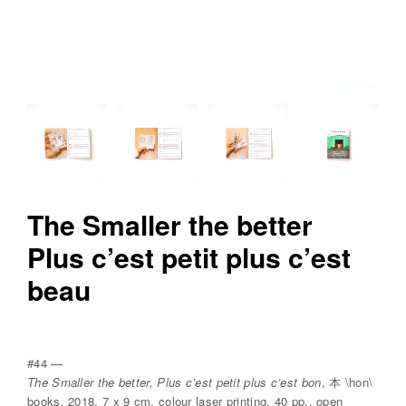
v
r
e
e
d
i
t
i
o
The Smaller the better
n
Plus c’est petit plus c’est
s
beau
#44 —
The Smaller the better, Plus c’est petit plus c’est bon
, 本 \hon\
books, 2018, 7 x 9 cm, colour laser printing, 40 pp., open