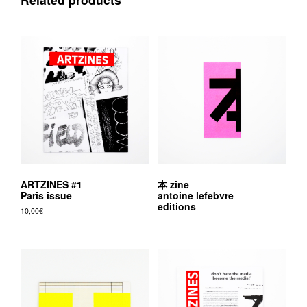
ARTZINES #1
本 zine
Paris issue
antoine lefebvre
editions
10,00
€