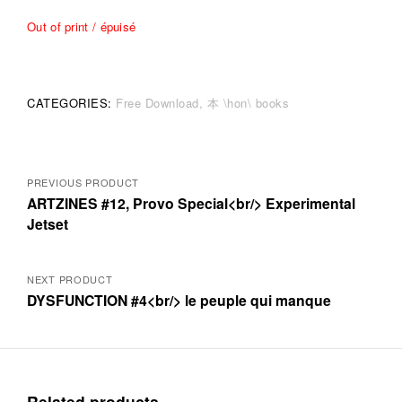
Out of print / épuisé
CATEGORIES:
Free Download
本 \hon\ books
Posts
PREVIOUS PRODUCT
ARTZINES #12, Provo Special<br/> Experimental
navigation
Jetset
NEXT PRODUCT
DYSFUNCTION #4<br/> le peuple qui manque
Related products