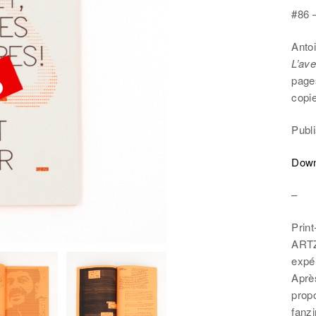
#86
Anto
L’av
page
copi
Publ
Down
–
Print
ARTZI
expér
Après
propo
fanzi