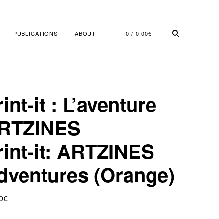
PUBLICATIONS
ABOUT
0
0,00
€
int-it : L’aventure
RTZINES
rint-it: ARTZINES
dventures (Orange)
0
€