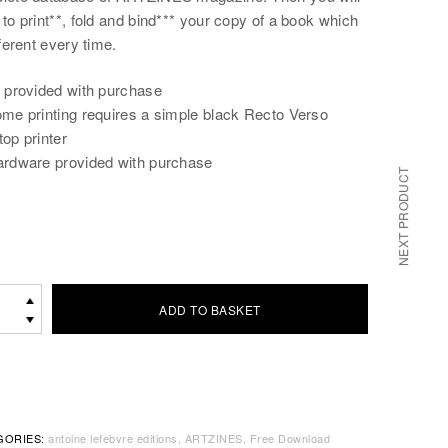
to print**, fold and bind*** your copy of a book which
fferent every time.
k provided with purchase
ome printing requires a simple black Recto Verso
op printer
ardware provided with purchase
NEXT PRODUCT
-
ADD TO BASKET
nture
INESPrint-
ZINES
GORIES:
antoine lefebvre editions
ARTZINES
Free Download
ntures