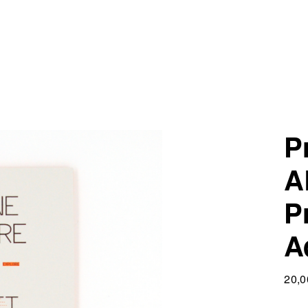
Pr
A
P
A
20,0