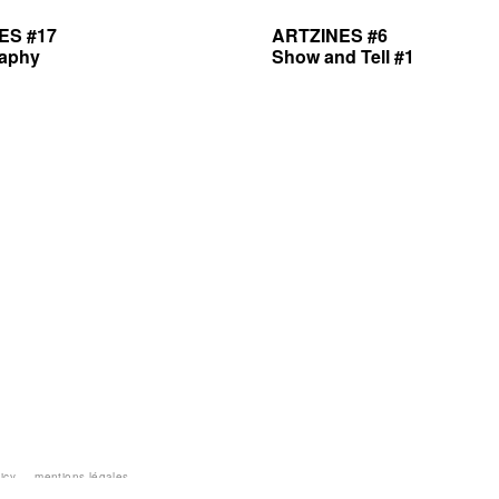
ES #17
ARTZINES #6
raphy
Show and Tell #1
licy — mentions légales