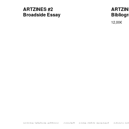
ARTZINES #2
ARTZIN
Broadside Essay
Bibliog
12,00
€
antoine lefebvre editions —
copyleft
— some rights reserved —
privacy po