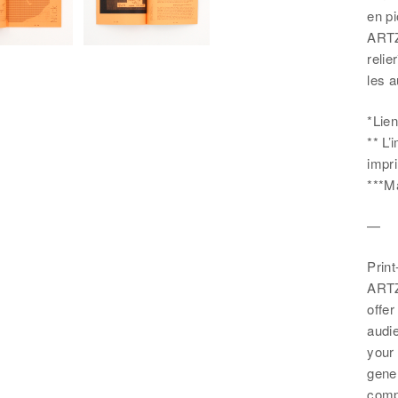
en p
ARTZ
relie
les a
*Lien
** L’
impr
***Ma
—
Print
ARTZ
offer
audi
your 
gene
comp