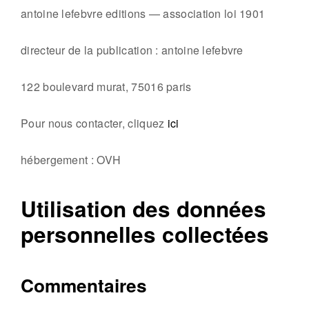
v
antoine lefebvre editions — association loi 1901
r
e
directeur de la publication : antoine lefebvre
e
d
122 boulevard murat, 75016 paris
i
Pour nous contacter, cliquez
ici
t
i
hébergement : OVH
o
n
Utilisation des données
s
personnelles collectées
Commentaires