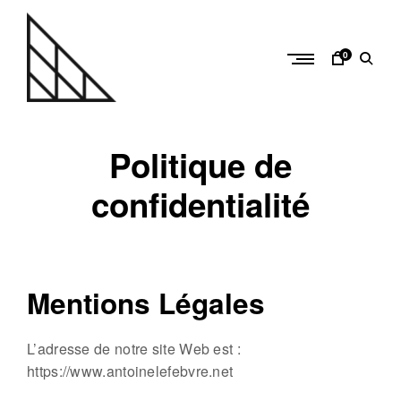
Skip
to
content
0
a
n
Politique de
t
o
confidentialité
i
n
e
l
Mentions Légales
e
f
L’adresse de notre site Web est :
e
https://www.antoinelefebvre.net
b